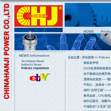
HOME
Produ
NEWS Information
当前位置 :
所有新闻
>>
Policies
Technique News
商标权声明
Industry News
Policies regulations
2019亚洲再制造展
你不能错过的俄罗斯M
湄洲岛欢迎您——暨
守初心，担使命—中
相约“足球王国”—
春风如故，CHJ老地方
相约石家庄，相聚中
中涵机的“土耳其”进行曲--