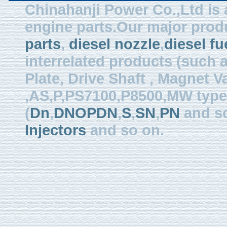
Chinahanji Power Co.,Ltd is 
engine parts.Our major prod
parts
,
diesel nozzle
,
diesel fu
interrelated products (such
Plate, Drive Shaft , Magnet Val
,AS,P,PS7100,P8500,MW type, 
(
Dn
,
DNOPDN
,
S
,
SN
,
PN
and so
Injectors
and so on.