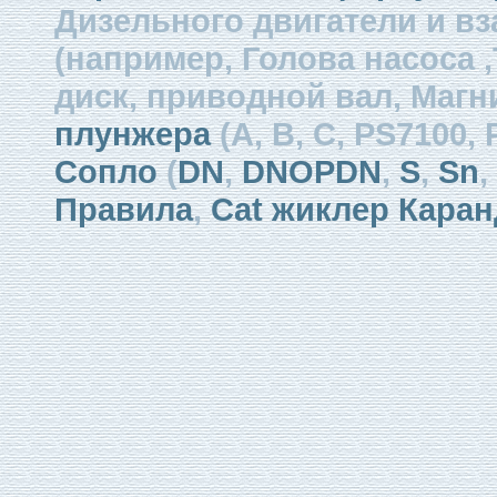
Дизельного двигатели и в
(например, Голова насоса 
диск, приводной вал, Магни
плунжера
(А, В, С, PS7100, 
Сопло
(
DN
,
DNOPDN
,
S
,
Sn
,
Правила
,
Cat жиклер Каран