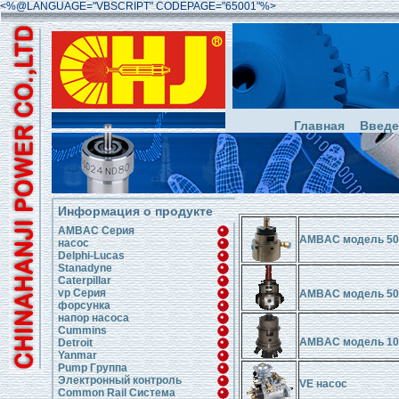
<%@LANGUAGE="VBSCRIPT" CODEPAGE="65001"%>
Главная
Введе
Информация о продукте
AMBAC Серия
AMBAC модель 50
насос
Delphi-Lucas
Stanadyne
Caterpillar
vp Серия
AMBAC модель 50
форсунка
напор насоса
Cummins
AMBAC модель 10
Detroit
Yanmar
Pump Группа
Электронный контроль
VE насос
Common Rail Система