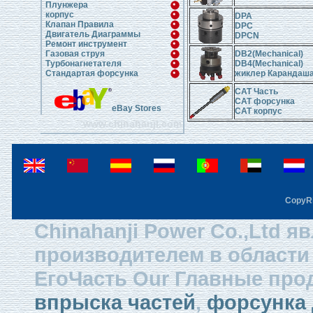
Плунжера
корпус
DPA
Клапан Правила
DPC
Двигатель Диаграммы
DPCN
Ремонт инструмент
Газовая струя
DB2(Mechanical)
Турбонагнетателя
DB4(Mechanical)
Стандартая форсунка
жиклер Карандаш
CAT Часть
CAT форсунка
eBay Stores
CAT корпус
www.chinahanji.com
CopyRi
Chinahanji Power Co.,Ltd 
производителем в области
ЕгоЧасть Our Главные пр
впрыска частей
,
форсунка