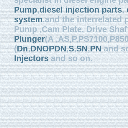
Pump
,
diesel injection parts
,
system
,and the interrelated
Pump ,Cam Plate, Drive Shaft 
Plunger
(A ,AS,P,PS7100,P850
(
Dn
,
DNOPDN
,
S
,
SN
,
PN
and so
Injectors
and so on.