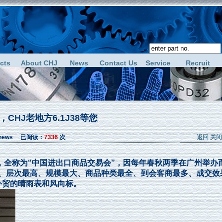
cts
About CHJ
News
Contact Us
Service
Recruit
CHJ老地方6.1J38等您
jnews 已阅读：
7336
次
返回
关闭
年春季，全称为“中国进出口商品交易会”，因每年春秋两季在广州举办
长、层次最高、规模最大、商品种类最全、到会客商最多、成交效
外贸的晴雨表和风向标。