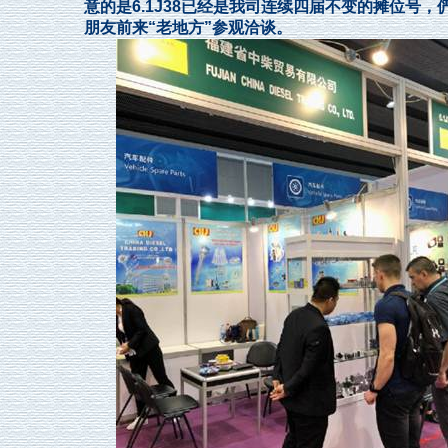
意的是6.1J38已经是我司连续四届不变的摊位号
朋友前来“老地方”参观洽谈。