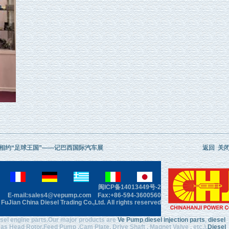
相约“足球王国”——记巴西国际汽车展
返回
关
闽ICP备14013449号-2
E-mail:sales4@vepump.com Fax:+86-594-3600560
uJian China Diesel Trading Co.,Ltd. All rights reserved
iesel engine parts.Our major products are
Ve Pump
,
diesel injection parts
,
diesel
 as Head Rotor,Feed Pump ,Cam Plate, Drive Shaft , Magnet Valve , etc.),
Diesel