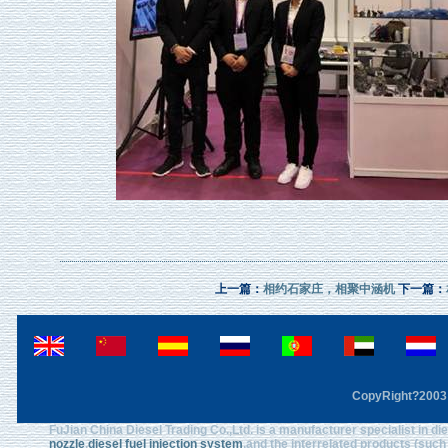
上一篇：
相约石家庄，相聚中涵机
下一篇：
CopyRight?2003 F
FuJian China Diesel Trading Co.,Ltd. is a manufacturer specialist in d
nozzle
,
diesel fuel injection system
,and the interrelated products (such