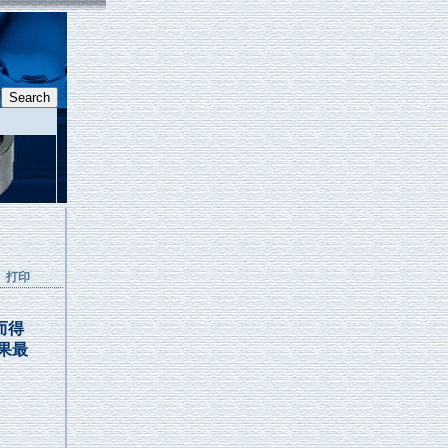
打印
而得
果最