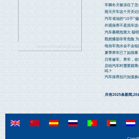
车辆冬天被冻住了怎
雨天开车这个开关记
汽车省油的“10不”
外观保养不是洗车这
汽车暴晒危害大 聪
既然爆胎非常危险 
www.chinahanji.com
电动车泡水会不会短
夏季养车已了如指掌
日常修车、养车，你
启动汽车时需要踩离
吗？
汽车保养别只知道换
共有2025条新闻,20
CopyRi