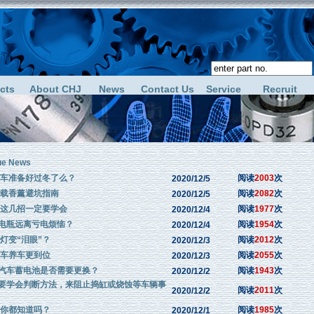
cts
About CHJ
News
Contact Us
Service
Recruit
ue News
爱车准备好过冬了么？
阅读
2003
次
2020/12/5
车载香薰避坑指南
阅读
2082
次
2020/12/5
 这几招一定要学会
阅读
1977
次
2020/12/4
电瓶远离亏电烦恼？
阅读
1954
次
2020/12/4
灯变“泪眼”？
阅读
2012
次
2020/12/3
用车养车更到位
阅读
2055
次
2020/12/3
汽车蓄电池是否需要更换？
阅读
1943
次
2020/12/2
要学会判断方法，来阻止捣缸或烧蚀等车辆事
阅读
2011
次
2020/12/2
 你都知道吗？
阅读
1985
次
2020/12/1