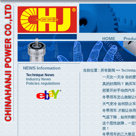
HOME
Produ
NEWS Information
当前位置 :
所有新闻
>>
Techniq
Technique News
一天比一天冷 你的
Industry News
Policies regulations
真的好闻吗？ 购买
想要开好手动挡汽车
冬季用车怎么做能让
天气变冷 如何防止车
冬季用车 才能让你
气温下降，如何判断
这个恶性故障，一定
故！
冬季用车的三大禁忌