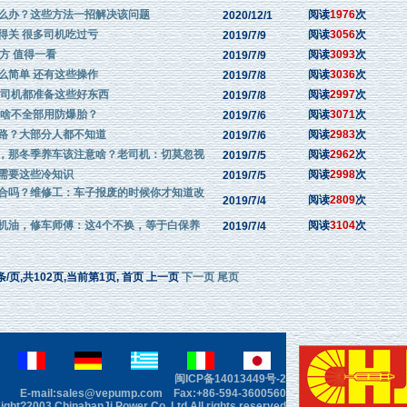
么办？这些方法一招解决该问题
阅读
1976
次
2020/12/1
得关 很多司机吃过亏
阅读
3056
次
2019/7/9
偏方 值得一看
阅读
3093
次
2019/7/9
么简单 还有这些操作
阅读
3036
次
2019/7/8
明司机都准备这些好东西
阅读
2997
次
2019/7/8
为啥不全部用防爆胎？
阅读
3071
次
2019/7/6
路？大部分人都不知道
阅读
2983
次
2019/7/6
，那冬季养车该注意啥？老司机：切莫忽视
阅读
2962
次
2019/7/5
需要这些冷知识
阅读
2998
次
2019/7/5
合吗？维修工：车子报废的时候你才知道改
阅读
2809
次
2019/7/4
机油，修车师傅：这4个不换，等于白保养
阅读
3104
次
2019/7/4
条/页,共102页,当前第1页, 首页 上一页
下一页
尾页
闽ICP备14013449号-2
E-mail:sales@vepump.com Fax:+86-594-3600560
ght?2003 ChinahanJi Power Co.,Ltd All rights reserved